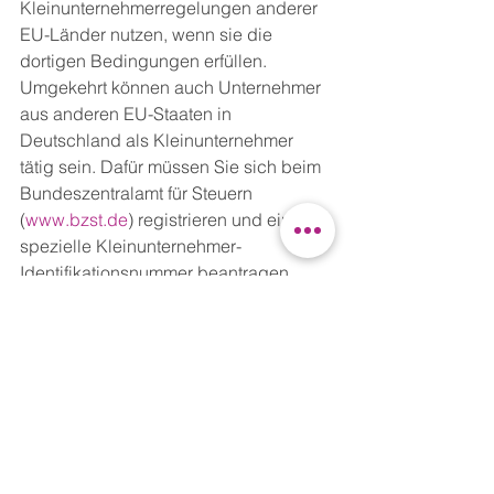
Kleinunternehmerregelungen anderer 
EU-Länder nutzen, wenn sie die 
dortigen Bedingungen erfüllen. 
Umgekehrt können auch Unternehmer 
aus anderen EU-Staaten in 
Deutschland als Kleinunternehmer 
tätig sein. Dafür müssen Sie sich beim 
Bundeszentralamt für Steuern 
(
www.bzst.de
) registrieren und eine 
spezielle Kleinunternehmer-
Identifikationsnummer beantragen.
Fazit:
Die Reform bringt Vorteile wie 
höhere Umsatzgrenzen, weniger 
Bürokratie und mehr Flexibilität - 
gerade für Gründer und EU-weit tätige 
Unternehmen. Dennoch bleibt es 
wichtig, die neuen Regelungen genau 
zu kennen, um Fehler und unnötige 