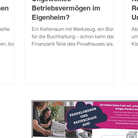
sen
Betriebsvermögen im
R
Eigenheim?
U
Fl
ellte
Ein Kellerraum mit Werkzeug, ein Büro
Ab
für die Buchhaltung – schon kann das
um
en, bis
Finanzamt Teile des Privathauses als
Kl
rei
Betriebsvermögen einstufen. Beim
19
geln sind
Verkauf oder der Betriebsaufgabe wird
e nur
dann der Wertzuwachs steuerpflichtig.
, wann
Seit Januar 2026 gibt es ein Wahlrecht,
tner
das Unternehmer davor schützen kann –
achweise
allerdings mit Einschränkungen beim
Betriebsausgabenabzug. Nutzt ein
ichtigste
Unternehmer in seinem Eigenheim ein
 zu 2.000
ausschließlich betrieblich genutztes
Arbeitszimmer oder einen Raum für die
ivrent
L