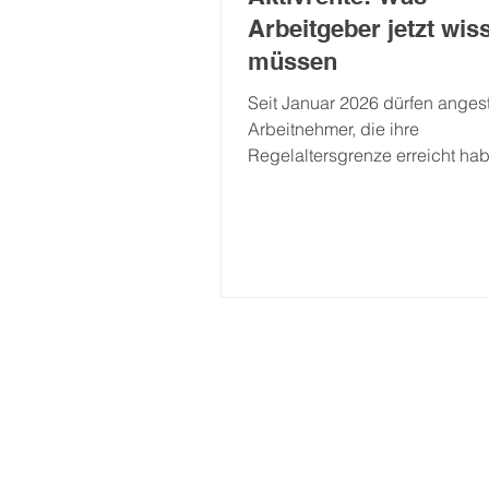
Arbeitgeber jetzt wis
müssen
Seit Januar 2026 dürfen angest
Arbeitnehmer, die ihre
Regelaltersgrenze erreicht hab
zu 2.000 Euro monatlich steuerf
hinzuverdienen – doch die Re
komplex. Warum Selbstständig
über einen Umweg profitieren
Familienmitglieder als Aktivren
arbeiten dürfen und welche N
das Finanzamt verlangt. Nur
Arbeitnehmer begünstigt Die w
Information gleich vorweg: Bis
Euro im Monat steuerfrei
hinzuverdienen, dürfen nur Akt