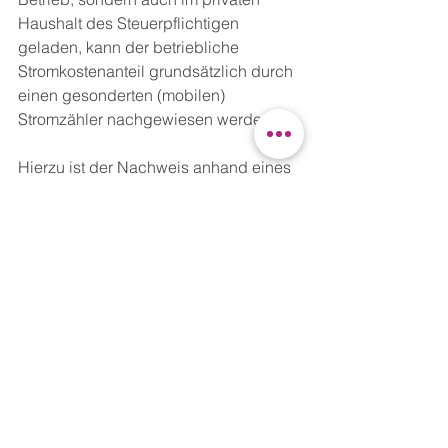
Haushalt des Steuerpflichtigen 
geladen, kann der betriebliche 
Stromkostenanteil grundsätzlich durch 
einen gesonderten (mobilen) 
Stromzähler nachgewiesen werden. 
Hierzu ist der Nachweis anhand eines 
repräsentativen Zeitraums von drei 
Monaten zu führen. Neben dem 
Arbeitspreis kann auch ein Anteil des 
Grundpreises abgezogen werden. 
Alternativ kann der Strompreis auch 
anhand der lohnsteuerlichen 
Pauschalen nachgewiesen werden.
Haben Sie Fragen zu diesem oder 
weiteren steuerlichen Themen?