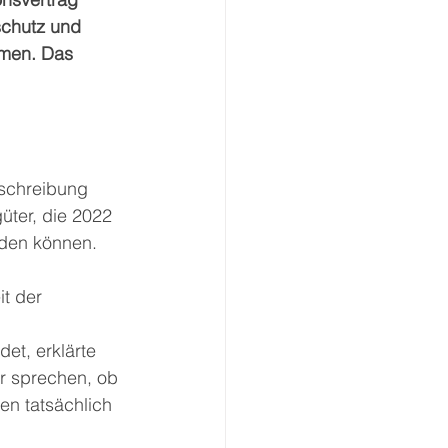
schutz und 
men. Das 
bschreibung 
üter, die 2022 
rden können. 
t der 
et, erklärte 
er sprechen, ob 
en tatsächlich 