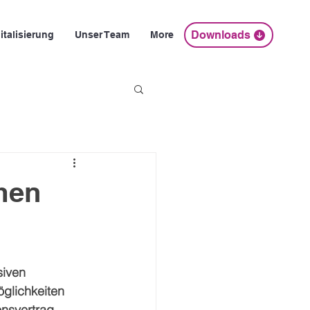
Downloads
italisierung
Unser Team
More
men
siven 
öglichkeiten 
onsvertrag 