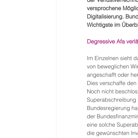
versprochene Möglic
Digitalisierung. B
Wichtigste im Überbl
Degressive Afa verl
Im Einzelnen sieht 
von beweglichen Wirt
angeschafft oder he
Dies verschaffe den
Noch nicht beschloss
Superabschreibung fü
Bundesregierung hab
der Bundesfinanzmini
eine solche Superabs
die gewünschten Inv