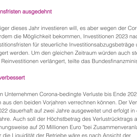
ionsfristen ausgedehnt
tiger dieses Jahr investieren will, es aber wegen der C
ßerdem die Möglichkeit bekommen, Investitionen 2023 na
titionsfristen für steuerliche Investitionsabzugsbeträge 
ngert werden. Um den gleichen Zeitraum würden auch st
ür Reinvestitionen verlängert, teilte das Bundesfinanzmini
verbessert
en Unternehmen Corona-bedingte Verluste bis Ende 202
aus den beiden Vorjahren verrechnen können. Der Verl
2 dauerhaft auf zwei Jahre ausgeweitet und erfolgt in 
re. Auch soll der Höchstbetrag des Verlustrücktrags a
ehungsweise auf 20 Millionen Euro "bei Zusammenveranl
r die Liquidität der Betriebe wäre es nach Ansicht der 