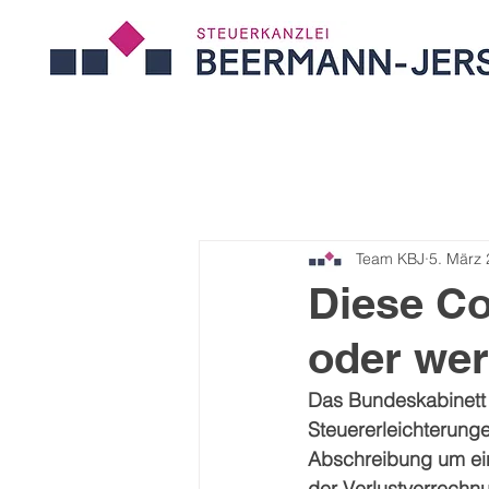
Team KBJ
5. März
Diese C
oder wer
Das Bundeskabinett 
Steuererleichterung
Abschreibung um ein 
der Verlustverrechnu