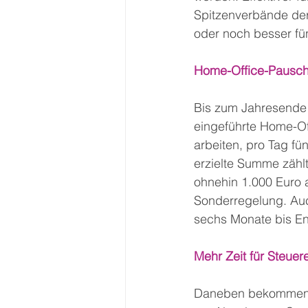
Spitzenverbände der 
oder noch besser fü
Home-Office-Pauscha
Bis zum Jahresende 
eingeführte Home-Of
arbeiten, pro Tag fü
erzielte Summe zählt
ohnehin 1.000 Euro a
Sonderregelung. Auc
sechs Monate bis En
Mehr Zeit für Steuer
Daneben bekommen St