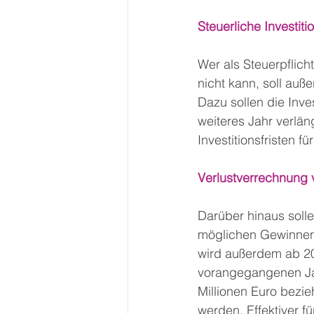
Steuerliche Investit
Wer als Steuerpflich
nicht kann, soll au
Dazu sollen die Inves
weiteres Jahr verlä
Investitionsfristen f
Verlustverrechnung 
Darüber hinaus soll
möglichen Gewinnen 
wird außerdem ab 202
vorangegangenen Jah
Millionen Euro bezi
werden. Effektiver fü