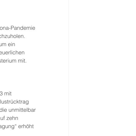
orona-Pandemie 
chzuholen. 
um ein 
euerlichen 
sterium mit.
3 mit 
ustrücktrag 
die unmittelbar 
uf zehn 
agung“ erhöht 